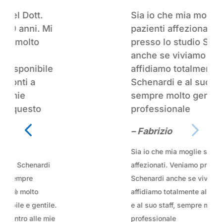
tt.
Sia io che mia moglie siamo
i. Mi
pazienti affezionati. Veniam
to
presso lo studio Schenardi
anche se viviamo lontano. Ci
ibile
affidiamo totalmente al Dott.
a
Schenardi e al suo staff,
sempre molto gentile e
to
professionale
– Fabrizio
Sia io che mia moglie siamo pazienti
enardi
affezionati. Veniamo presso lo studio
Schenardi anche se viviamo lontano. 
to
affidiamo totalmente al Dott. Schenar
gentile.
e al suo staff, sempre molto gentile e
lle mie
professionale