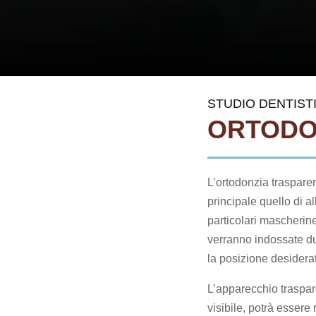
STUDIO DENTIST
ORTODO
L’ortodonzia traspare
principale quello di al
particolari mascherine
verranno indossate du
la posizione desidera
L’apparecchio traspar
visibile, potrà esser