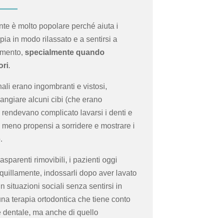
te è molto popolare perché aiuta i
apia in modo rilassato e a sentirsi a
omento,
specialmente quando
ori
.
nali erano ingombranti e vistosi,
mangiare alcuni cibi (che erano
), rendevano complicato lavarsi i denti e
 meno propensi a sorridere e mostrare i
o.
rasparenti rimovibili, i pazienti oggi
uillamente, indossarli dopo aver lavato
in situazioni sociali senza sentirsi in
 una terapia ortodontica che tiene conto
 dentale, ma anche di quello