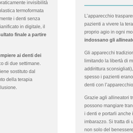
praticamente invisibilità
plastica termoformata
L’apparecchio trasparen
amente i denti senza
pazienti a vivere la ter
anificato in digitale, il
proprio agio in ogni m
sultato finale a partire
indossano gli allineat
Gli apparecchi tradizio
ompiere ai denti dei
limitando la libertà di 
co di due settimane.
addirittura sconsigliati
viene sostituto dal
spesso i pazienti erano
to della terapia
denti con l’apparecchi
clusione.
Grazie agli allineatori t
possono mangiare tranq
i denti e portarli anche 
imbarazzo. Si tratta di
non solo del benessere