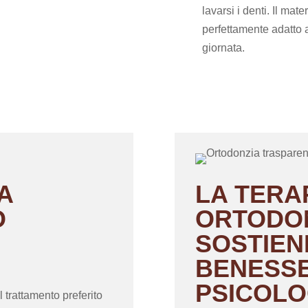
lavarsi i denti. Il mat
perfettamente adatto 
giornata
.
A
LA TERA
O
ORTODON
SOSTIENE
BENESS
PSICOLO
il trattamento preferito